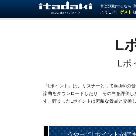
音楽活動するなら 音楽
ようこそ、
ゲスト
www.itadaki.ne.jp
L
Lポ
『Lポイント』は、リスナーとしてitadak
楽曲をダウンロードしたり、その曲を評価し
す。貯まったLポイントは素敵な景品と交換
こうやってLポイントが貯