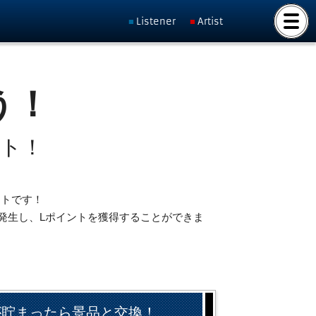
Listener
Artist
う！
ット！
ントです！
発生し、Lポイントを獲得することができま
が貯まったら景品と交換！