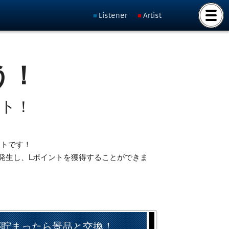
Listener
Artist
う！
ット！
ントです！
発生し、Lポイントを獲得することができま
が貯まったら景品と交換！