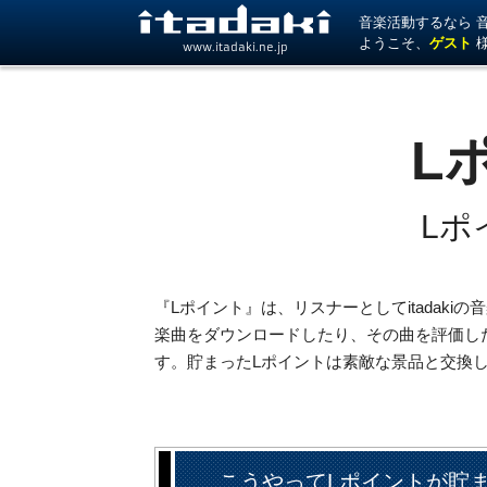
音楽活動するなら 音楽
ようこそ、
ゲスト
www.itadaki.ne.jp
L
Lポ
『Lポイント』は、リスナーとしてitadak
楽曲をダウンロードしたり、その曲を評価し
す。貯まったLポイントは素敵な景品と交換
こうやってLポイントが貯