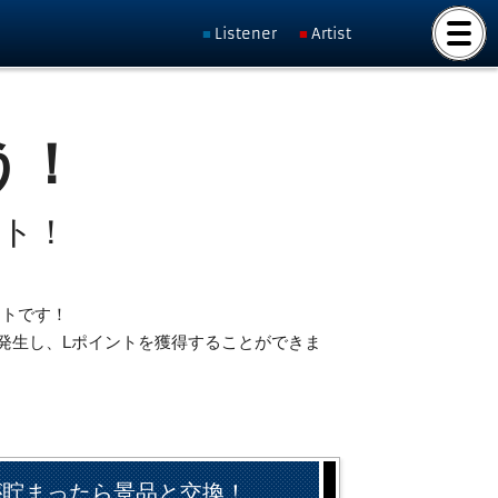
Listener
Artist
う！
ット！
ントです！
発生し、Lポイントを獲得することができま
が貯まったら景品と交換！