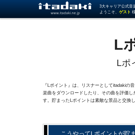
3大キャリア公式音楽サ
ようこそ、
ゲスト
www.itadaki.ne.jp
L
Lポ
『Lポイント』は、リスナーとしてitadak
楽曲をダウンロードしたり、その曲を評価し
す。貯まったLポイントは素敵な景品と交換
こうやってLポイントが貯