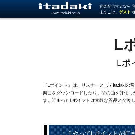
音楽配信するなら 音楽
ようこそ、
ゲスト
www.itadaki.ne.jp
L
Lポ
『Lポイント』は、リスナーとしてitadak
楽曲をダウンロードしたり、その曲を評価し
す。貯まったLポイントは素敵な景品と交換
こうやってLポイントが貯