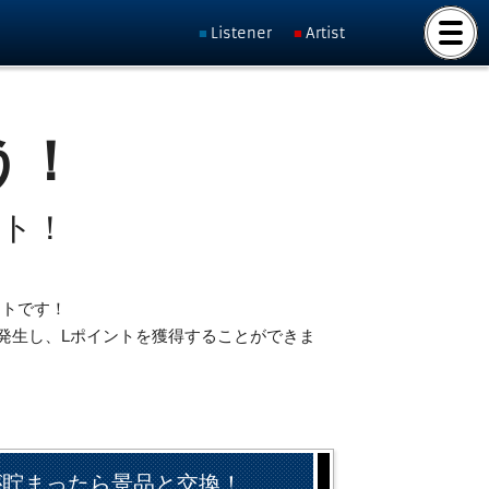
Listener
Artist
う！
ット！
ントです！
発生し、Lポイントを獲得することができま
が貯まったら景品と交換！