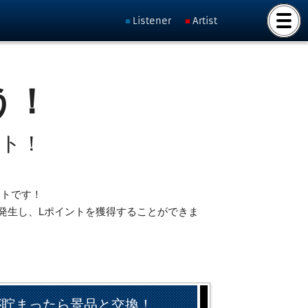
Listener
Artist
う！
ット！
ントです！
発生し、Lポイントを獲得することができま
が貯まったら景品と交換！