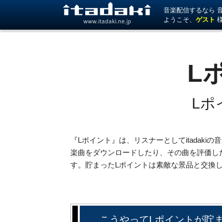
音楽配信するなら 音楽
ようこそ、
ゲスト
www.itadaki.ne.jp
L
Lポ
『Lポイント』は、リスナーとしてitadak
楽曲をダウンロードしたり、その曲を評価し
す。貯まったLポイントは素敵な景品と交換
こうやってLポイントが貯