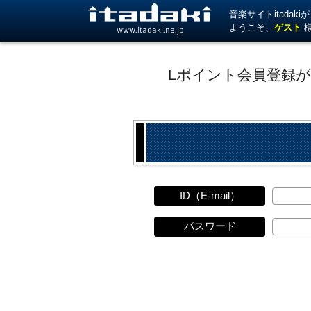
音楽サイトitada
ようこそ、
ゲスト
www.itadaki.ne.jp
Lポイント会員登録
ID（E-mail）
パスワード