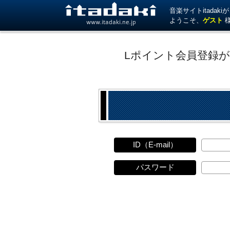
音楽サイトitada
ようこそ、
ゲスト
www.itadaki.ne.jp
Lポイント会員登録
ID（E-mail）
パスワード