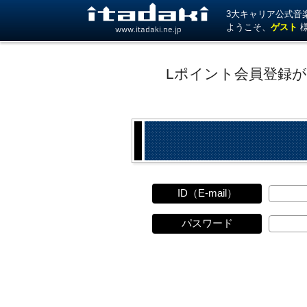
3大キャリア公式音楽サ
ようこそ、
ゲスト
www.itadaki.ne.jp
Lポイント会員登録
ID（E-mail）
パスワード