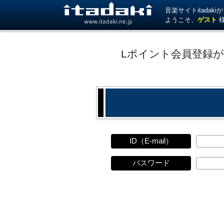
音楽サイトitada
ようこそ、
ゲスト
www.itadaki.ne.jp
Lポイント会員登録
ID（E-mail）
パスワード