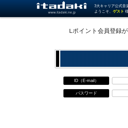
3大キャリア公式音楽サ
ようこそ、
ゲスト
www.itadaki.ne.jp
Lポイント会員登録
ID（E-mail）
パスワード