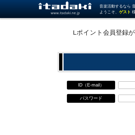
音楽活動するなら 音楽
ようこそ、
ゲスト
www.itadaki.ne.jp
Lポイント会員登録
ID（E-mail）
パスワード