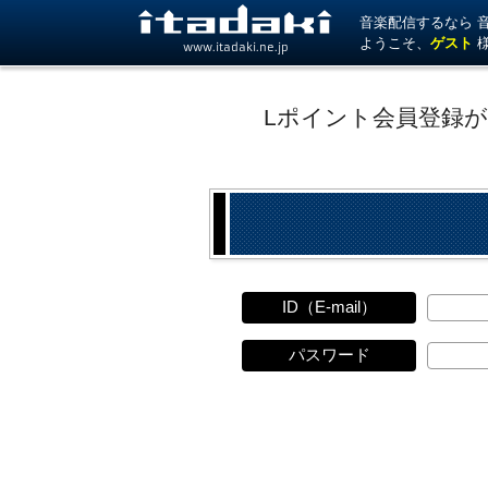
音楽配信するなら 音楽
ようこそ、
ゲスト
www.itadaki.ne.jp
Lポイント会員登録
ID（E-mail）
パスワード