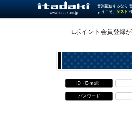
音楽配信するなら 音楽
ようこそ、
ゲスト
www.itadaki.ne.jp
Lポイント会員登録
ID（E-mail）
パスワード