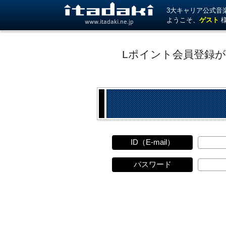
3大キャリア公式音楽サ
ようこそ、
ゲスト
www.itadaki.ne.jp
Lポイント会員登録
ID（E-mail）
パスワード