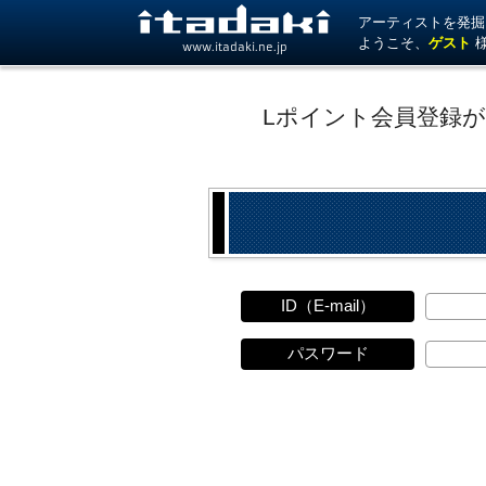
アーティストを発掘！ 
ようこそ、
ゲスト
www.itadaki.ne.jp
Lポイント会員登録
ID（E-mail）
パスワード