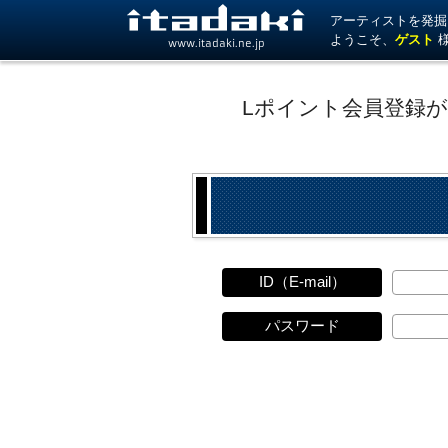
アーティストを発掘！ 
ようこそ、
ゲスト
www.itadaki.ne.jp
Lポイント会員登録
ID（E-mail）
パスワード