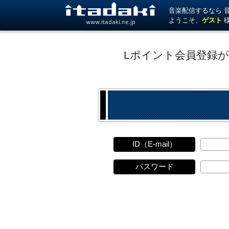
音楽配信するなら 音楽
ようこそ、
ゲスト
www.itadaki.ne.jp
Lポイント会員登録
ID（E-mail）
パスワード