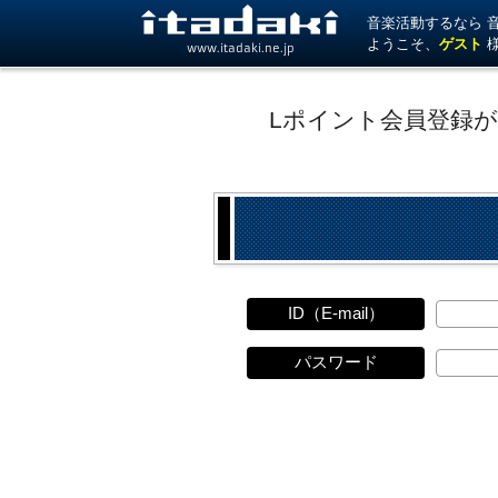
音楽活動するなら 音楽
ようこそ、
ゲスト
www.itadaki.ne.jp
Lポイント会員登録
ID（E-mail）
パスワード