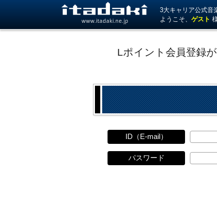
3大キャリア公式音楽サ
ようこそ、
ゲスト
www.itadaki.ne.jp
Lポイント会員登録
ID（E-mail）
パスワード