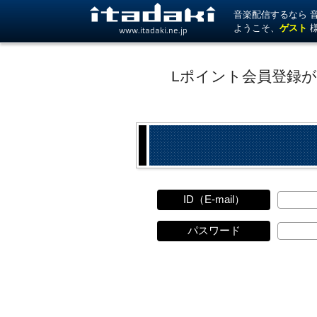
音楽配信するなら 音楽
ようこそ、
ゲスト
www.itadaki.ne.jp
Lポイント会員登録
ID（E-mail）
パスワード