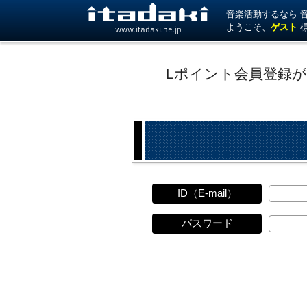
音楽活動するなら 音楽
ようこそ、
ゲスト
www.itadaki.ne.jp
Lポイント会員登録
ID（E-mail）
パスワード