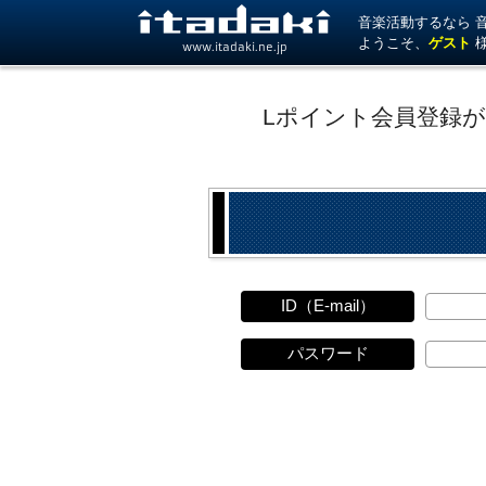
音楽活動するなら 音楽
ようこそ、
ゲスト
www.itadaki.ne.jp
Lポイント会員登録
ID（E-mail）
パスワード