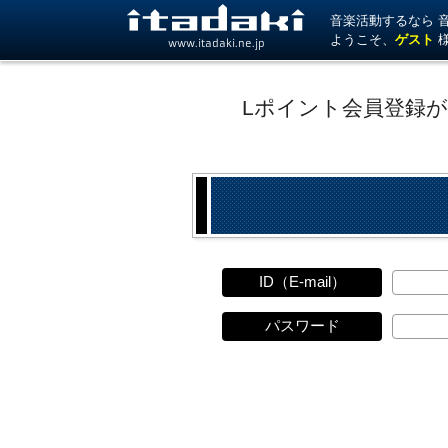
音楽活動するなら 音楽
ようこそ、
ゲスト
www.itadaki.ne.jp
Lポイント会員登録
ID（E-mail）
パスワード