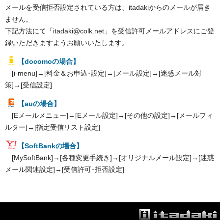
メールを受信拒否設定されている方は、itadakiからのメールが届き
ません。
下記方法にて「itadaki@colk.net」を受信許可メールアドレスにご登
録いただきますようお願いいたします。
【docomoの場合】
[i-menu]→[料金＆お申込･設定]→[メール設定]→[迷惑メール対
策]→[受信設定]
【auの場合】
[Eメールメニュー]→[Eメール設定]→[その他の設定]→[メールフィ
ルター]→[指定受信リスト設定]
【SoftBankの場合】
[MySoftBank]→[各種変更手続き]→[オリジナルメール設定]→[迷惑
メール関連設定]→[受信許可･拒否設定]