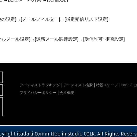
他の設定]→[メールフィルター]→[指定受信リスト設定]
リジナルメール設定]→[迷惑メール関連設定]→[受信許可･拒否設定]
アーティストランキング
アーティスト検索
特設ステージ
itada
プライバシーポリシー
会社概要
pyright itadaki Committee in studio COLK. All Rights Reserv