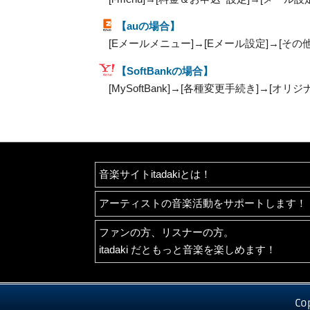
【auの場合】
[Eメールメニュー]→[Eメール設定]→[その
【SoftBankの場合】
[MySoftBank]→[各種変更手続き]→[オ
音楽サイトitadakiとは！
アーティストの音楽活動をサポートします！
ファンの方、リスナーの方。
itadaki だともっと音楽を楽しめます！
Co