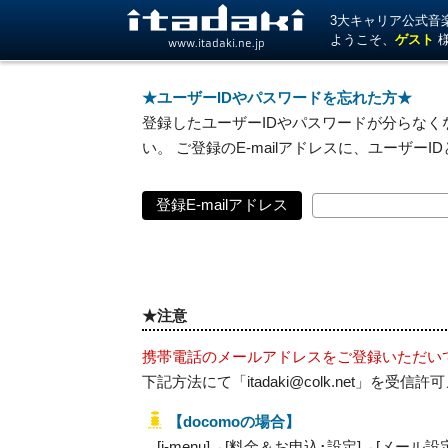
3大キャリア公式音楽サ
ようこそ、
ゲスト
www.itadaki.ne.jp
★ユーザーIDやパスワードを忘れた方★
登録したユーザーIDやパスワードが分らなくな
い。 ご登録のE-mailアドレスに、ユーザー
登録E-mailアドレス
★注意
携帯電話のメールアドレスをご登録いただい
下記方法にて「itadaki@colk.net」
【docomoの場合】
[i-menu]→[料金＆お申込･設定]→[メール設