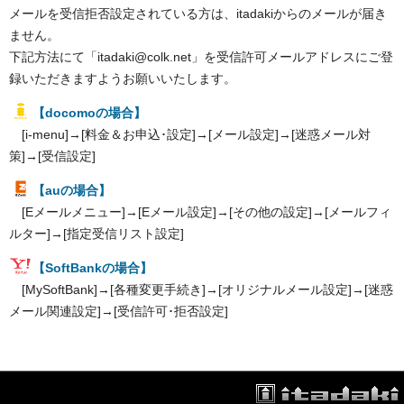
メールを受信拒否設定されている方は、itadakiからのメールが届き
ません。
下記方法にて「itadaki@colk.net」を受信許可メールアドレスにご登
録いただきますようお願いいたします。
【docomoの場合】
[i-menu]→[料金＆お申込･設定]→[メール設定]→[迷惑メール対
策]→[受信設定]
【auの場合】
[Eメールメニュー]→[Eメール設定]→[その他の設定]→[メールフィ
ルター]→[指定受信リスト設定]
【SoftBankの場合】
[MySoftBank]→[各種変更手続き]→[オリジナルメール設定]→[迷惑
メール関連設定]→[受信許可･拒否設定]