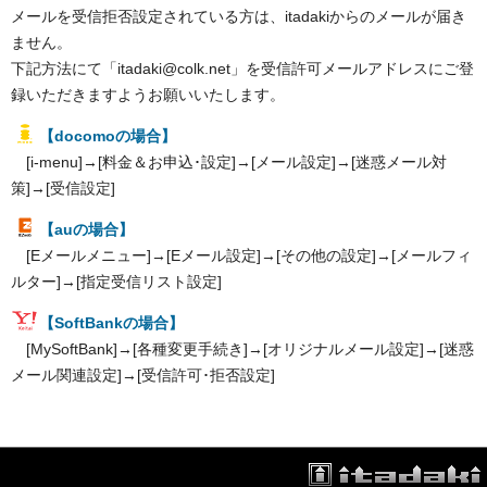
メールを受信拒否設定されている方は、itadakiからのメールが届き
ません。
下記方法にて「itadaki@colk.net」を受信許可メールアドレスにご登
録いただきますようお願いいたします。
【docomoの場合】
[i-menu]→[料金＆お申込･設定]→[メール設定]→[迷惑メール対
策]→[受信設定]
【auの場合】
[Eメールメニュー]→[Eメール設定]→[その他の設定]→[メールフィ
ルター]→[指定受信リスト設定]
【SoftBankの場合】
[MySoftBank]→[各種変更手続き]→[オリジナルメール設定]→[迷惑
メール関連設定]→[受信許可･拒否設定]