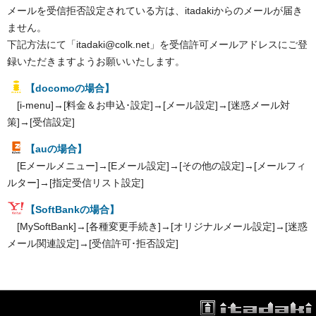
メールを受信拒否設定されている方は、itadakiからのメールが届き
ません。
下記方法にて「itadaki@colk.net」を受信許可メールアドレスにご登
録いただきますようお願いいたします。
【docomoの場合】
[i-menu]→[料金＆お申込･設定]→[メール設定]→[迷惑メール対
策]→[受信設定]
【auの場合】
[Eメールメニュー]→[Eメール設定]→[その他の設定]→[メールフィ
ルター]→[指定受信リスト設定]
【SoftBankの場合】
[MySoftBank]→[各種変更手続き]→[オリジナルメール設定]→[迷惑
メール関連設定]→[受信許可･拒否設定]