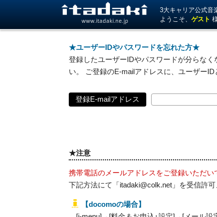
3大キャリア公式音楽サ
ようこそ、
ゲスト
www.itadaki.ne.jp
★ユーザーIDやパスワードを忘れた方★
登録したユーザーIDやパスワードが分らなくな
い。 ご登録のE-mailアドレスに、ユーザー
登録E-mailアドレス
★注意
携帯電話のメールアドレスをご登録いただい
下記方法にて「itadaki@colk.net」
【docomoの場合】
[i-menu]→[料金＆お申込･設定]→[メール設