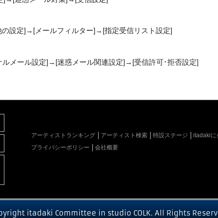
他の設定]→[メールフィルター]→[指定受信リスト設定]
リジナルメール設定]→[迷惑メール関連設定]→[受信許可･拒否設定]
アーティストランキング
アーティスト検索
特設ステージ
itada
プライバシーポリシー
会社概要
pyright itadaki Committee in studio COLK. All Rights Reserv