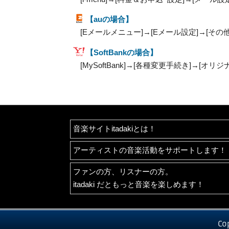
【auの場合】
[Eメールメニュー]→[Eメール設定]→[その
【SoftBankの場合】
[MySoftBank]→[各種変更手続き]→[オ
音楽サイトitadakiとは！
アーティストの音楽活動をサポートします！
ファンの方、リスナーの方。
itadaki だともっと音楽を楽しめます！
Co