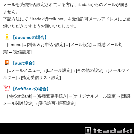
メールを受信拒否設定されている方は、itadakiからのメールが届き
ません。
下記方法にて「itadaki@colk.net」を受信許可メールアドレスにご登
録いただきますようお願いいたします。
【docomoの場合】
[i-menu]→[料金＆お申込･設定]→[メール設定]→[迷惑メール対
策]→[受信設定]
【auの場合】
[Eメールメニュー]→[Eメール設定]→[その他の設定]→[メールフィ
ルター]→[指定受信リスト設定]
【SoftBankの場合】
[MySoftBank]→[各種変更手続き]→[オリジナルメール設定]→[迷惑
メール関連設定]→[受信許可･拒否設定]