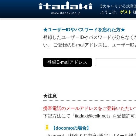
3大キャリア公式音楽サ
ようこそ、
ゲスト
www.itadaki.ne.jp
★ユーザーIDやパスワードを忘れた方★
登録したユーザーIDやパスワードが分らなくな
い。 ご登録のE-mailアドレスに、ユーザー
登録E-mailアドレス
★注意
携帯電話のメールアドレスをご登録いただい
下記方法にて「itadaki@colk.net」
【docomoの場合】
[i-menu]→[料金＆お申込･設定]→[メール設