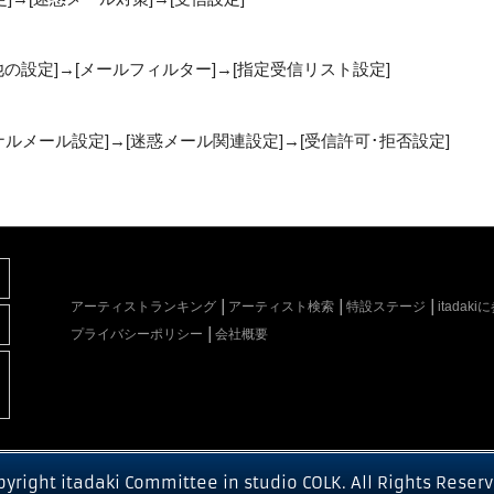
他の設定]→[メールフィルター]→[指定受信リスト設定]
リジナルメール設定]→[迷惑メール関連設定]→[受信許可･拒否設定]
アーティストランキング
アーティスト検索
特設ステージ
itada
プライバシーポリシー
会社概要
pyright itadaki Committee in studio COLK. All Rights Reserv