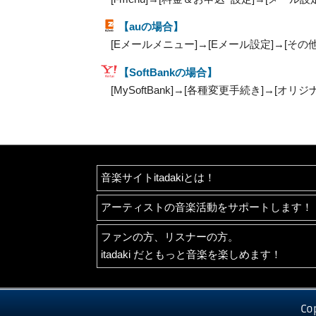
【auの場合】
[Eメールメニュー]→[Eメール設定]→[その
【SoftBankの場合】
[MySoftBank]→[各種変更手続き]→[オ
音楽サイトitadakiとは！
アーティストの音楽活動をサポートします！
ファンの方、リスナーの方。
itadaki だともっと音楽を楽しめます！
Co