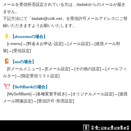
メールを受信拒否設定されている方は、itadakiからのメールが届き
ません。
下記方法にて「itadaki@colk.net」を受信許可メールアドレスにご登
録いただきますようお願いいたします。
【docomoの場合】
[i-menu]→[料金＆お申込･設定]→[メール設定]→[迷惑メール対
策]→[受信設定]
【auの場合】
[Eメールメニュー]→[Eメール設定]→[その他の設定]→[メールフィ
ルター]→[指定受信リスト設定]
【SoftBankの場合】
[MySoftBank]→[各種変更手続き]→[オリジナルメール設定]→[迷惑
メール関連設定]→[受信許可･拒否設定]