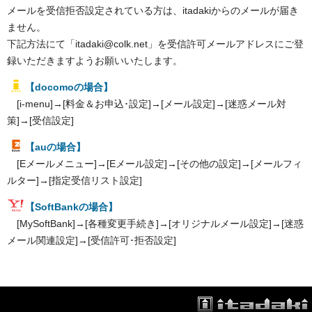
メールを受信拒否設定されている方は、itadakiからのメールが届き
ません。
下記方法にて「itadaki@colk.net」を受信許可メールアドレスにご登
録いただきますようお願いいたします。
【docomoの場合】
[i-menu]→[料金＆お申込･設定]→[メール設定]→[迷惑メール対
策]→[受信設定]
【auの場合】
[Eメールメニュー]→[Eメール設定]→[その他の設定]→[メールフィ
ルター]→[指定受信リスト設定]
【SoftBankの場合】
[MySoftBank]→[各種変更手続き]→[オリジナルメール設定]→[迷惑
メール関連設定]→[受信許可･拒否設定]