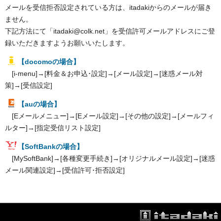
メールを受信拒否設定されている方は、itadakiからのメールが届き
ません。
下記方法にて「itadaki@colk.net」を受信許可メールアドレスにご登
録いただきますようお願いいたします。
【docomoの場合】
[i-menu]→[料金＆お申込･設定]→[メール設定]→[迷惑メール対
策]→[受信設定]
【auの場合】
[Eメールメニュー]→[Eメール設定]→[その他の設定]→[メールフィ
ルター]→[指定受信リスト設定]
【SoftBankの場合】
[MySoftBank]→[各種変更手続き]→[オリジナルメール設定]→[迷惑
メール関連設定]→[受信許可･拒否設定]