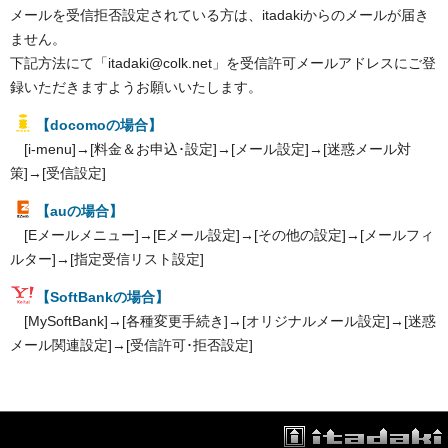
メールを受信拒否設定されている方は、itadakiからのメールが届き
ません。
下記方法にて「itadaki@colk.net」を受信許可メールアドレスにご登
録いただきますようお願いいたします。
【docomoの場合】
[i-menu]→[料金＆お申込･設定]→[メール設定]→[迷惑メール対
策]→[受信設定]
【auの場合】
[Eメールメニュー]→[Eメール設定]→[その他の設定]→[メールフィ
ルター]→[指定受信リスト設定]
【SoftBankの場合】
[MySoftBank]→[各種変更手続き]→[オリジナルメール設定]→[迷惑
メール関連設定]→[受信許可･拒否設定]