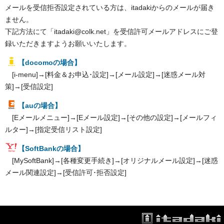
メールを受信拒否設定されている方は、itadakiからのメールが届き
ません。
下記方法にて「itadaki@colk.net」を受信許可メールアドレスにご登
録いただきますようお願いいたします。
【docomoの場合】
[i-menu]→[料金＆お申込･設定]→[メール設定]→[迷惑メール対
策]→[受信設定]
【auの場合】
[Eメールメニュー]→[Eメール設定]→[その他の設定]→[メールフィ
ルター]→[指定受信リスト設定]
【SoftBankの場合】
[MySoftBank]→[各種変更手続き]→[オリジナルメール設定]→[迷惑
メール関連設定]→[受信許可･拒否設定]