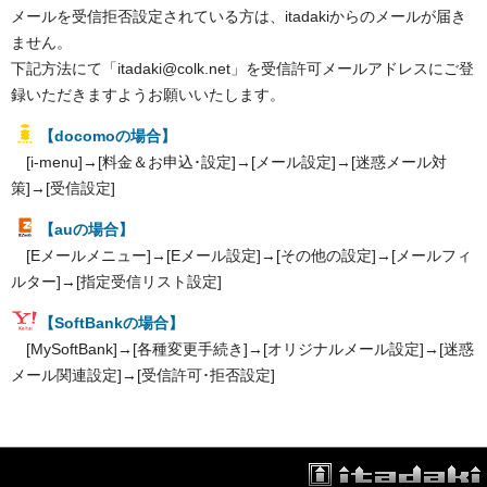
メールを受信拒否設定されている方は、itadakiからのメールが届き
ません。
下記方法にて「itadaki@colk.net」を受信許可メールアドレスにご登
録いただきますようお願いいたします。
【docomoの場合】
[i-menu]→[料金＆お申込･設定]→[メール設定]→[迷惑メール対
策]→[受信設定]
【auの場合】
[Eメールメニュー]→[Eメール設定]→[その他の設定]→[メールフィ
ルター]→[指定受信リスト設定]
【SoftBankの場合】
[MySoftBank]→[各種変更手続き]→[オリジナルメール設定]→[迷惑
メール関連設定]→[受信許可･拒否設定]