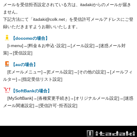
メールを受信拒否設定されている方は、itadakiからのメールが届き
ません。
下記方法にて「itadaki@colk.net」を受信許可メールアドレスにご登
録いただきますようお願いいたします。
【docomoの場合】
[i-menu]→[料金＆お申込･設定]→[メール設定]→[迷惑メール対
策]→[受信設定]
【auの場合】
[Eメールメニュー]→[Eメール設定]→[その他の設定]→[メールフィ
ルター]→[指定受信リスト設定]
【SoftBankの場合】
[MySoftBank]→[各種変更手続き]→[オリジナルメール設定]→[迷惑
メール関連設定]→[受信許可･拒否設定]