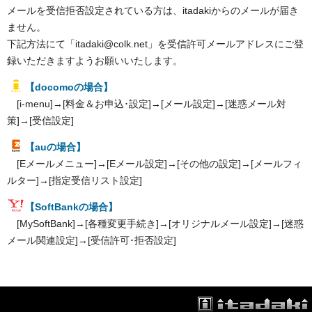
メールを受信拒否設定されている方は、itadakiからのメールが届き
ません。
下記方法にて「itadaki@colk.net」を受信許可メールアドレスにご登
録いただきますようお願いいたします。
【docomoの場合】
[i-menu]→[料金＆お申込･設定]→[メール設定]→[迷惑メール対
策]→[受信設定]
【auの場合】
[Eメールメニュー]→[Eメール設定]→[その他の設定]→[メールフィ
ルター]→[指定受信リスト設定]
【SoftBankの場合】
[MySoftBank]→[各種変更手続き]→[オリジナルメール設定]→[迷惑
メール関連設定]→[受信許可･拒否設定]