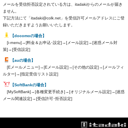
メールを受信拒否設定されている方は、itadakiからのメールが届き
ません。
下記方法にて「itadaki@colk.net」を受信許可メールアドレスにご登
録いただきますようお願いいたします。
【docomoの場合】
[i-menu]→[料金＆お申込･設定]→[メール設定]→[迷惑メール対
策]→[受信設定]
【auの場合】
[Eメールメニュー]→[Eメール設定]→[その他の設定]→[メールフィ
ルター]→[指定受信リスト設定]
【SoftBankの場合】
[MySoftBank]→[各種変更手続き]→[オリジナルメール設定]→[迷惑
メール関連設定]→[受信許可･拒否設定]