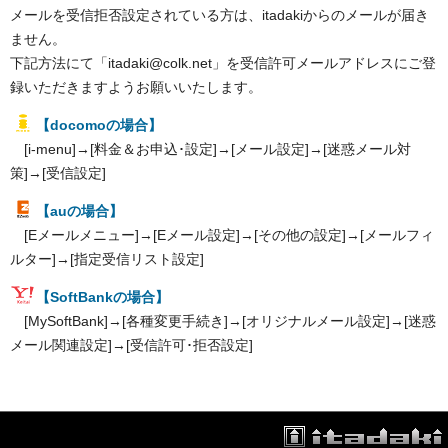
メールを受信拒否設定されている方は、itadakiからのメールが届き
ません。
下記方法にて「itadaki@colk.net」を受信許可メールアドレスにご登
録いただきますようお願いいたします。
【docomoの場合】
[i-menu]→[料金＆お申込･設定]→[メール設定]→[迷惑メール対
策]→[受信設定]
【auの場合】
[Eメールメニュー]→[Eメール設定]→[その他の設定]→[メールフィ
ルター]→[指定受信リスト設定]
【SoftBankの場合】
[MySoftBank]→[各種変更手続き]→[オリジナルメール設定]→[迷惑
メール関連設定]→[受信許可･拒否設定]