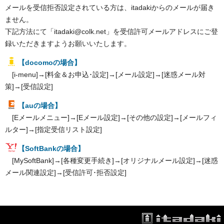
メールを受信拒否設定されている方は、itadakiからのメールが届き
ません。
下記方法にて「itadaki@colk.net」を受信許可メールアドレスにご登
録いただきますようお願いいたします。
【docomoの場合】
[i-menu]→[料金＆お申込･設定]→[メール設定]→[迷惑メール対
策]→[受信設定]
【auの場合】
[Eメールメニュー]→[Eメール設定]→[その他の設定]→[メールフィ
ルター]→[指定受信リスト設定]
【SoftBankの場合】
[MySoftBank]→[各種変更手続き]→[オリジナルメール設定]→[迷惑
メール関連設定]→[受信許可･拒否設定]