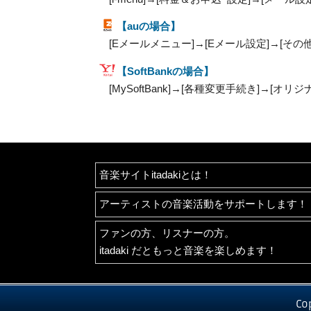
【auの場合】
[Eメールメニュー]→[Eメール設定]→[その
【SoftBankの場合】
[MySoftBank]→[各種変更手続き]→[オ
音楽サイトitadakiとは！
アーティストの音楽活動をサポートします！
ファンの方、リスナーの方。
itadaki だともっと音楽を楽しめます！
Co