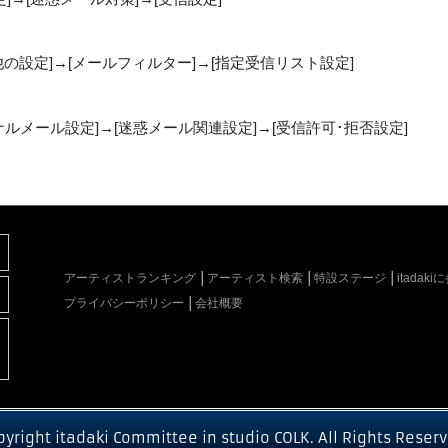
他の設定]→[メールフィルター]→[指定受信リスト設定]
リジナルメール設定]→[迷惑メール関連設定]→[受信許可･拒否設定]
アーティストランキング
アーティスト検索
特設ステージ
itada
プライバシーポリシー
会社概要
pyright itadaki Committee in studio COLK. All Rights Reserv