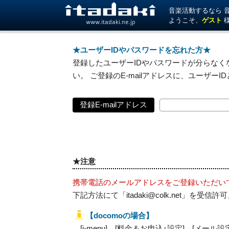
音楽活動するなら 音楽
ようこそ、
ゲスト
www.itadaki.ne.jp
★ユーザーIDやパスワードを忘れた方★
登録したユーザーIDやパスワードが分らなくな
い。 ご登録のE-mailアドレスに、ユーザー
登録E-mailアドレス
★注意
携帯電話のメールアドレスをご登録いただい
下記方法にて「itadaki@colk.net」
【docomoの場合】
[i-menu]→[料金＆お申込･設定]→[メール設