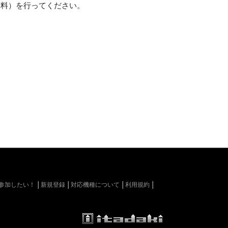
L会員に発生する損害や障害についても、
無料）を行ってください。
ワードは、L会員が自らの責任で管理する
る行為
為
正使用および、売買行為
一部を削除または除外し、本サービスの
以内に支払うものとします。
kiに参加したい！
新規登録
対応機種について
利用規約