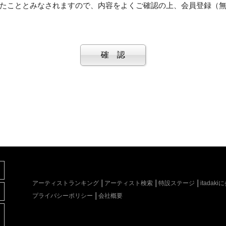
スにおいて、表示・ポイント提供・ダウンロードしたすべてのものにより起因した
たこととみなされますので、内容をよくご確認の上、会員登録（
。
ため、当方からL会員専用IDと専用パスワードが提供されます。専用IDと専用パス
漏洩に起因する一切のトラブルに関し、当方は一切保証いたしません。
ないよう同意するものとします。
サービスに関係しているあらゆる人物・法人の著作権、その他知的所有権を侵害す
サービスに関係しているあらゆる人物・法人の財産、プライバシー等を侵害する行
サービスに関係しているあらゆる人物・法人を誹謗中傷する行為
ことによって、当方から提供されるLポイント（以下、「ポイント」という）の不
ログラム等を送信又は書き込む行為
プログラム及びデータをハッキングする行為
る行為
反する行為
行為
行為
れかに該当すると判断した場合、L会員に通知することなくL会員情報の全部または
ものとします。
方が損害を被った場合、当方はL会員に損害該当金額を請求し、L会員はこれを6ヶ月
アーティストランキング
アーティスト検索
特設ステージ
itada
に該当する行為を行ったとき
プライバシーポリシー
会社概要
当方で定める他の規約等に違反したと当方が判断した場合
を削除すべき合理的な理由があると当方が判断した場合
止の際にL会員に何らかのトラブルが発生しても一切の責任を持ちません。