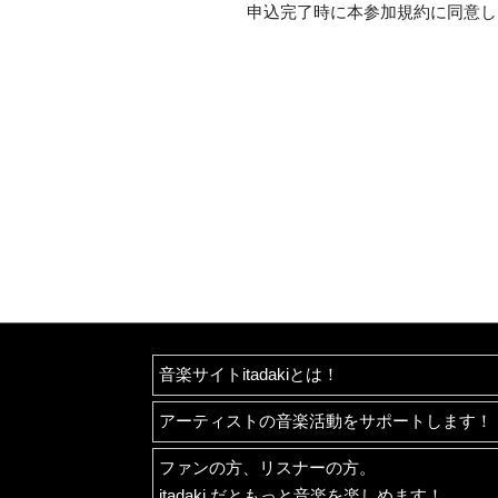
また、本サイト及び本サービ
申込完了時に本参加規約に同意し
当方は一切保証いたしません
会員が本サービスを活用する
ものであり、紛失や他者への
◆第2条（L会員の責務と登録の抹消）
L会員は、以下の行為を行わ
当方と、本サイト、本
当方と、本サイト、本
当方と、本サイト、本
本サービスを利用する
有害なコンピュータプ
当方及び本サイトから
第三者に不利益を与え
公序良俗（モラル）に
犯罪的行為に結びつく
その他、法律に反する
当方は、L会員が以下のいず
音楽サイトitadakiとは！
利用を禁止することができる
また、L会員の行為により当
アーティストの音楽活動をサポートします！
L会員が第2条（1）
L会員が本約款または
その他、L会員の登録
ファンの方、リスナーの方。
なお、当方はL会員の利用禁
itadaki だともっと音楽を楽しめます！