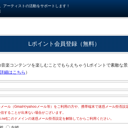
kiが、アーティストの活動をサポートします！
様
Lポイント会員登録（無料）
akiの音楽コンテンツを楽しむことでもらえちゃうLポイントで素敵
詳細はこちら
）
メール（Gmailやyahooメール等）をご利用の方や、携帯端末で迷惑メール拒否
受信することが出来ない場合がございます。
olk.net]このドメインの迷惑メール拒否設定を解除してからご利用ください。
性
女性