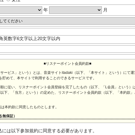
年
月
角英数字6文字以上20文字以内
■リスナーポイント会員約款■
サービス」という）とは、音楽サイトitadaki（以下、「本サイト」という）にて
を貯めて、本サイトで利用することのできるサービスです。
に従い、リスナーポイント会員登録を完了したもの（以下、「L会員」という）は、本サ
（以下、「当方」という）の定めた、リスナーポイント会員約款（以下、「本約款」
員は本約款に同意したものとします。
る無保証）
容の真偽、正確性、本サイトへのアクセスの可否（アクセスの際、不具合や障害が
込には以下参加規約に同意する必要があります。
こと）について一切保証いたしません。