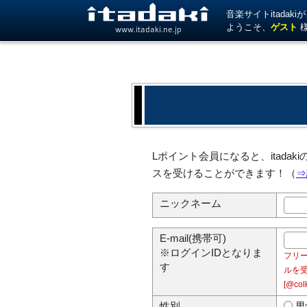
音楽サイトitada
ようこそ、
ゲスト
www.itadaki.ne.jp
Lポイント会員になると、itad
スを受けることができます！（
⇒
ニックネーム
E-mail(携帯可)
※ログインIDとなりま
フリー
す
ルを
[@c
性別
男