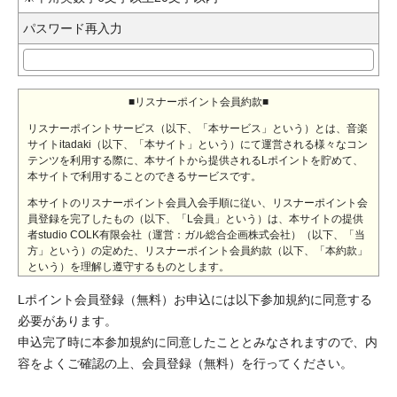
パスワード再入力
■リスナーポイント会員約款■
リスナーポイントサービス（以下、「本サービス」という）とは、音楽
サイトitadaki（以下、「本サイト」という）にて運営される様々なコン
テンツを利用する際に、本サイトから提供されるLポイントを貯めて、
本サイトで利用することのできるサービスです。
本サイトのリスナーポイント会員入会手順に従い、リスナーポイント会
員登録を完了したもの（以下、「L会員」という）は、本サイトの提供
者studio COLK有限会社（運営：ガル総合企画株式会社）（以下、「当
方」という）の定めた、リスナーポイント会員約款（以下、「本約款」
という）を理解し遵守するものとします。
また、L会員入会申込をした時点でL会員は本約款に同意したものとしま
Lポイント会員登録（無料）お申込には以下参加規約に同意する
す。
必要があります。
◆第1条（サービス・コンテンツにおける無保証）
申込完了時に本参加規約に同意したこととみなされますので、内
容をよくご確認の上、会員登録（無料）を行ってください。
当方は、本サイト上の掲載内容の真偽、正確性、本サイトへの
アクセスの可否（アクセスの際、不具合や障害が生じないこ