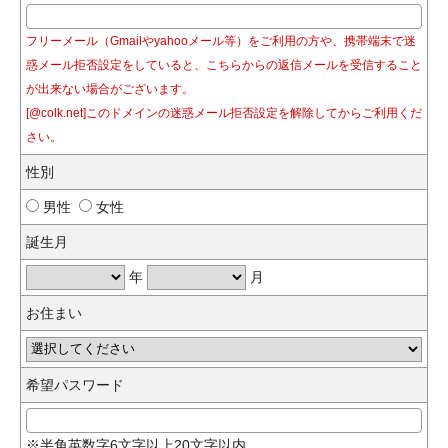
フリーメール（Gmailやyahooメール等）をご利用の方や、携帯端末で迷
惑メール拒否設定をしていると、こちらからの返信メールを受信すること
が出来ない場合がございます。
[@colk.net]このドメインの迷惑メール拒否設定を解除してからご利用くだ
さい。
性別
男性
女性
誕生月
年
月
お住まい
希望パスワード
※半角英数字6文字以上20文字以内