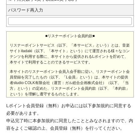
パスワード再入力
■リスナーポイント会員約款■
リスナーポイントサービス（以下、「本サービス」という）とは、音楽
サイトitadaki（以下、「本サイト」という）にて運営される様々なコン
テンツを利用する際に、本サイトから提供されるLポイントを貯めて、
本サイトで利用することのできるサービスです。
本サイトのリスナーポイント会員入会手順に従い、リスナーポイント会
員登録を完了したもの（以下、「L会員」という）は、本サイトの提供
者studio COLK有限会社（運営：ガル総合企画株式会社）（以下、「当
方」という）の定めた、リスナーポイント会員約款（以下、「本約款」
という）を理解し遵守するものとします。
また、L会員入会申込をした時点でL会員は本約款に同意したものとしま
Lポイント会員登録（無料）お申込には以下参加規約に同意する
す。
必要があります。
◆第1条（サービス・コンテンツにおける無保証）
申込完了時に本参加規約に同意したこととみなされますので、内
容をよくご確認の上、会員登録（無料）を行ってください。
当方は、本サイト上の掲載内容の真偽、正確性、本サイトへの
アクセスの可否（アクセスの際、不具合や障害が生じないこ