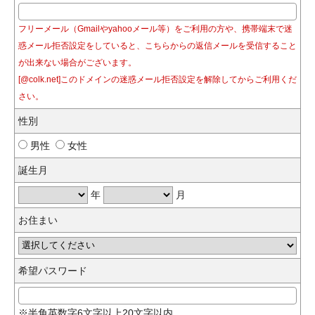
フリーメール（Gmailやyahooメール等）をご利用の方や、携帯端末で迷
惑メール拒否設定をしていると、こちらからの返信メールを受信すること
が出来ない場合がございます。
[@colk.net]このドメインの迷惑メール拒否設定を解除してからご利用くだ
さい。
性別
男性
女性
誕生月
年
月
お住まい
希望パスワード
※半角英数字6文字以上20文字以内