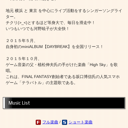
地元 横浜 と 東京 を中心にライブ活動をするシンガーソングライ
ター。
チクリ(>_<)とするほど等身大で、毎日を滑走中！
いつもいつでも河野暁子が大全快！
２０１５年５月、
自身初のminiALBUM【DAYBREAK】を全国リリース！
２０１５年１０月、
ゲーム音楽の父・植松伸夫氏の手がけた楽曲「High Sky」を歌
唱。
これは、FINAL FANTASY創始者である坂口博信氏の人気スマホ
ゲーム「テラバトル」の主題歌である。
Music List
フル楽曲
/
ショート楽曲