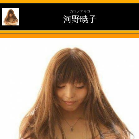
カワノアキコ
河野暁子