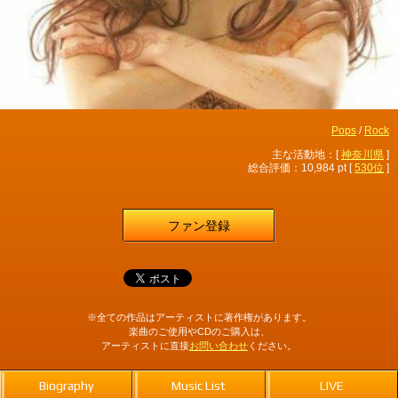
Pops
/
Rock
主な活動地：[
神奈川県
]
総合評価：10,984 pt [
530位
]
ファン登録
※全ての作品はアーティストに著作権があります。
楽曲のご使用やCDのご購入は、
アーティストに直接
お問い合わせ
ください。
Biography
Music List
LIVE