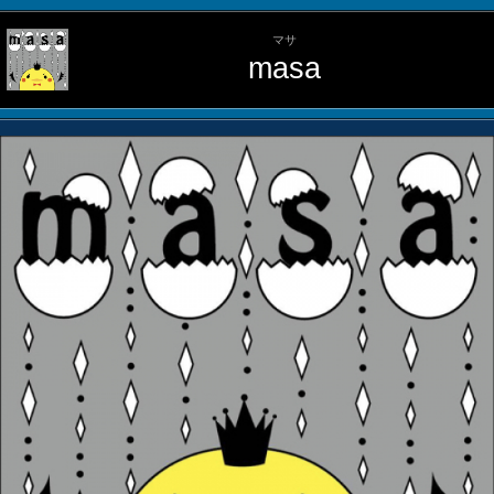
マサ
masa