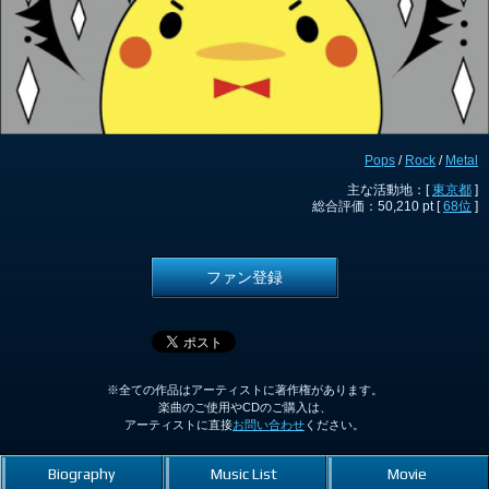
Pops
/
Rock
/
Metal
主な活動地：[
東京都
]
総合評価：50,210 pt [
68位
]
ファン登録
※全ての作品はアーティストに著作権があります。
楽曲のご使用やCDのご購入は、
アーティストに直接
お問い合わせ
ください。
Biography
Music List
Movie