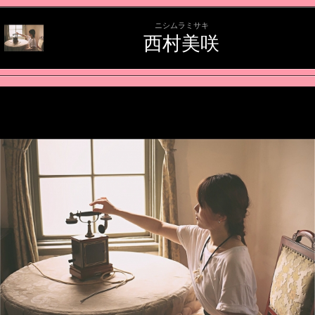
ニシムラミサキ
西村美咲