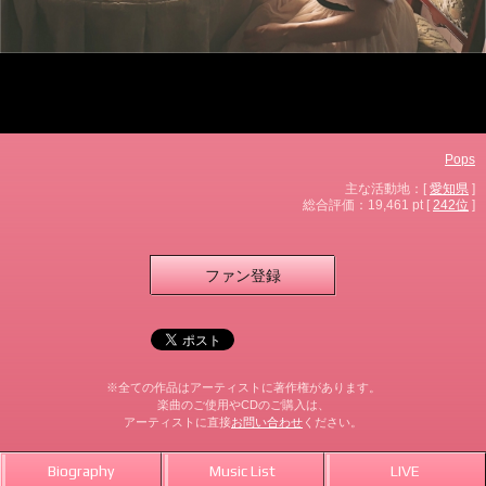
Pops
主な活動地：[
愛知県
]
総合評価：19,461 pt [
242位
]
ファン登録
※全ての作品はアーティストに著作権があります。
楽曲のご使用やCDのご購入は、
アーティストに直接
お問い合わせ
ください。
Biography
Music List
LIVE