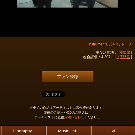
Instrumental
/
詩吟
/
トーク
主な活動地：[
愛知県
]
総合評価：4,207 pt [
1,776位
]
ファン登録
※全ての作品はアーティストに著作権があります。
楽曲のご使用やCDのご購入は、
アーティストに直接
お問い合わせ
ください。
Biography
Music List
LIVE